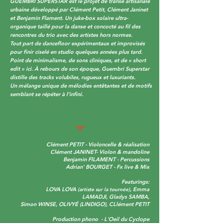
GUEMBRI SUPERSTAR est le projet de transe artisanale
urbaine développé par Clément Petit, Clément Janinet
et Benjamin Flament. Un juke-box solaire ultra-
organique taillé pour la danse et concocté au fil des
rencontres du trio avec des artistes hors normes.
Tout part de dancefloor expérimentaux et improvisés
pour finir ciselé en studio quelques années plus tard.
Point de minimalisme, de sons cliniques, et de « short
edit » ici. À rebours de son époque, Guembri Superstar
distille des tracks volubiles, rugueux et luxuriants.
Un mélange unique de mélodies entêtantes et de motifs
semblant se répéter à l’infini.
Clément PETIT - Violoncelle & réalisation
Clément JANINET- Violon & mandoline
Benjamin FlLAMENT - Percussions
Adrian' BOURGET - Fx live & Mix
Featurings:
LOVA LOVA
, Emma
(artiste sur la tournée)
LAMADJI, Gladys SAMBA,
Simon WINSE, OLIVYÉ (LINDIGO), CLlément PETIT
Production phono - L'Oeil du Cyclope